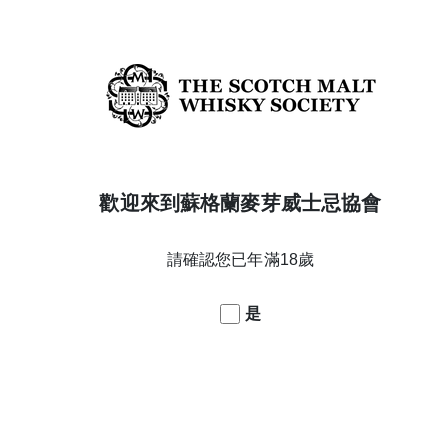
HTMC new oak hogshead
熟成橡木桶
Premium
酒款系列
Highland
威士忌產區
$6600
詳細資訊
UNAVAILABLE
歡迎來到蘇格蘭麥芽威士忌協會
SKOOSHY STROOPWAFEL
酥軟荷蘭華夫餅
酒款名稱
請確認您已年滿18歲
50%
酒精濃度
11
年份
08/04/2013
蒸餾日期
是
Refill Bourbon hogsheads
陳年橡木桶
1st fill European oak PX butts
熟成橡木桶
Heresy
酒款系列
Highland
威士忌產區
$3000
詳細資訊