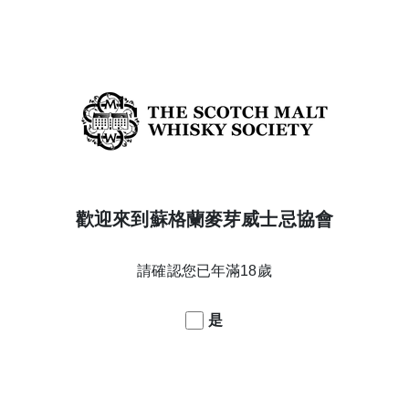
暐倫 WAYLOUN。洋酒專賣店
歡迎來到蘇格蘭麥芽威士忌協會
台中市西區美村路一段241號
04-23050688
請確認您已年滿18歲
是