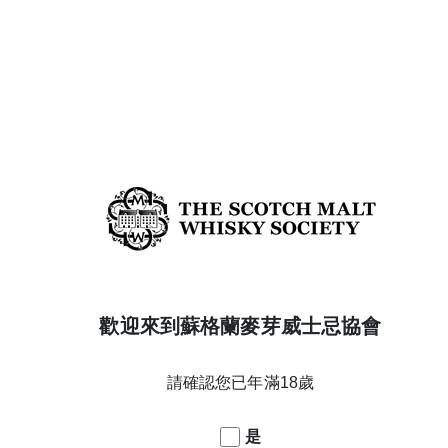
58.2%
酒精濃度
7
年份
31/03/2017
蒸餾日期
Charred new oak barrel
陳年橡木桶
Core
酒款系列
Taiwan
威士忌產區
登入
$4600
檢視
UNAVAILABLE
歡迎來到蘇格蘭麥芽威士忌協會
請確認您已年滿18歲
是