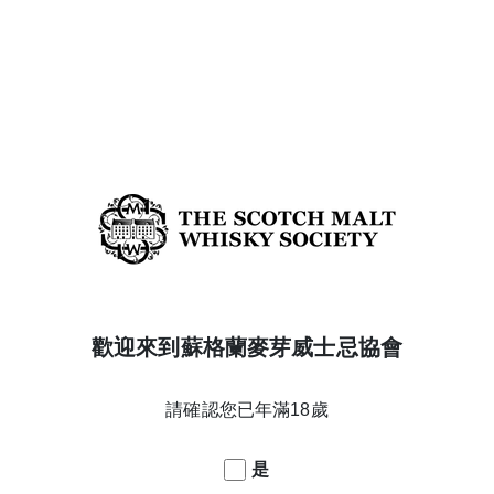
橡木桶編號
50.120
酒精濃度
53.4%
年份
34
蒸餾日期
26/01/1990
陳年橡木桶
Refill Bourbon barrel
酒款系列
Creator's Collection-Whispers of Spring
威士忌產區
Lowland
搜尋 LOWLAND 威士忌
搜尋 JUICY, OAK & VANILLA多汁的，橡木與香草 威士忌
歡迎來到蘇格蘭麥芽威士忌協會
返回酒款列表
請確認您已年滿18歲
是