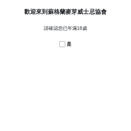
歡迎來到蘇格蘭麥芽威士忌協會
風味特點
酒款名稱
請確認您已年滿18歲
UNAVAILABLE
橡木桶編號
酒精濃度
是
年份
蒸餾日期
陳年橡木桶
酒款系列
威士忌產區
$210