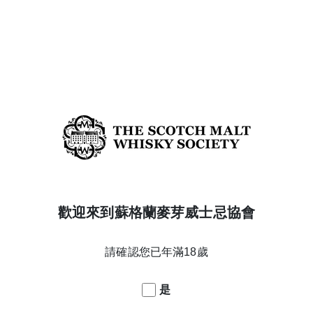
橡木桶編號
6.53
酒精濃度
57.9%
年份
13
蒸餾日期
20/02/2008
橡木桶類型
2nd fill Bourbon barrel
酒款系列
Core
威士忌產區
Highland
搜尋 HIGHLAND 威士忌
歡迎來到蘇格蘭麥芽威士忌協會
搜尋 SPICY & DRY不甜辛香料 威士忌
返回酒款列表
請確認您已年滿18歲
是