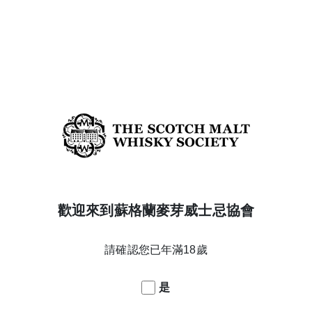
年份
19
蒸餾日期
2003/1/27
橡木桶類型
Bourbon 波本桶
熟成橡木桶
1st fill barrel
酒款系列
Premium
威士忌產區
Lowland
搜尋 SWEET, FRUITY& MELLOW甜美柔和的果香 威士忌
歡迎來到蘇格蘭麥芽威士忌協會
搜尋 LOWLAND 威士忌
返回酒款列表
請確認您已年滿18歲
是