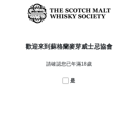
歡迎來到蘇格蘭麥芽威士忌協會
請確認您已年滿18歲
洋空氣、沿岸岩石池、乾海藻、石楠花和金雀花的香氣。我們還
。入口時首先是帶有奧克尼（Orcadian）柔和清爽的泥煤煙
是
帶有豐富多層的奧克尼泥煤風味、碘、茴香、煙燻檸檬和焦油。
展風味。而這正是其中之一桶。