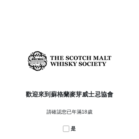
橡木桶編號
48.163
酒精濃度
50.1%
年份
14
蒸餾日期
11/12/2008
橡木桶類型
1st fill Ex-Bourbon Barrel
酒款系列
Core
威士忌產區
Speyside
搜尋 SWEET, FRUITY& MELLOW甜美柔和的果香 威士忌
歡迎來到蘇格蘭麥芽威士忌協會
搜尋 SPEYSIDE 威士忌
返回酒款列表
請確認您已年滿18歲
是