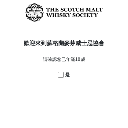
歡迎來到蘇格蘭麥芽威士忌協會
請確認您已年滿18歲
木桶。 然後，我們將酒液放回到各種橡木桶中以進一步發展，這
停泊著木製船隻、被鹽結晶的帆和貽貝。口感非常豐富且有力，
是
可以感受到蜜糖醬燒的明蝦在一個漂流木海灘篝火上滋滋作響，