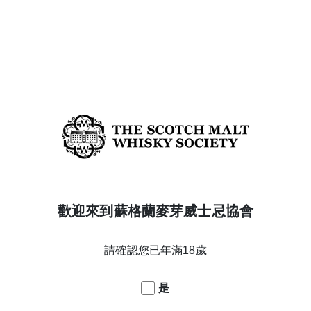
橡木桶編號
70.48
酒精濃度
62.3%
年份
33
蒸餾日期
28/11/1989
橡木桶類型
Refill Bourbon barrel
酒款系列
Vaults collection
威士忌產區
Highland
搜尋 HIGHLAND 威士忌
歡迎來到蘇格蘭麥芽威士忌協會
搜尋 SPICY & SWEET辛香料與甜美 威士忌
返回酒款列表
請確認您已年滿18歲
是