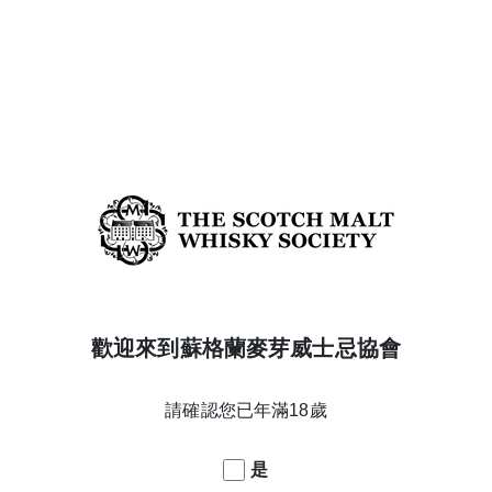
酒精濃度
56.9%
年份
18
蒸餾日期
2004/2/16
橡木桶
Bourbon 波本桶 & Spanish oak 西班牙Oloroso奧
羅索雪莉酒桶
類型
熟成橡木桶
2nd fill hogsheads
酒款系列
Festival release
風味特點
Peated中度泥煤
威士忌產區
Islay
歡迎來到蘇格蘭麥芽威士忌協會
搜尋 PEATED中度泥煤 威士忌
搜尋 ISLAY 威士忌
請確認您已年滿18歲
返回酒款列表
是