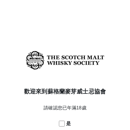
橡木桶編號
138.23
酒精濃度
58.2%
年份
5
蒸餾日期
07/03/2017
橡木桶類型
1st fill #3 char level barrel
酒款系列
Core
威士忌產區
Taiwan
搜尋 JUICY, OAK & VANILLA多汁的，橡木與香草 威士忌
搜尋 WORLD MALT WHISKY 威士忌
歡迎來到蘇格蘭麥芽威士忌協會
返回酒款列表
請確認您已年滿18歲
是